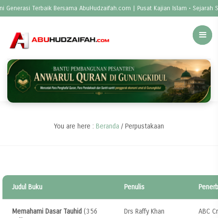
i Generasi Terbaik Bersama AbuHudzaifah.com | Pusat Kajian Islam • Sejarah S
You are here :
Beranda
/
Perpustakaan
Judul Buku
Penulis
Penerb
Memahami Dasar Tauhid
(356
Drs Raffy Khan
ABC Cr