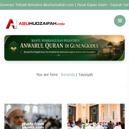
enerasi Terbaik Bersama AbuHudzaifah.com | Pusat Kajian Islam • Sejarah Sah
You are here :
Beranda
/
Tausiyah