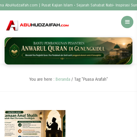
a AbuHudzaifah.com | Pusat Kajian Islam • Sejarah Sahabat Nabi• Inspirasi S
You are here :
Beranda
/
Tag "Puasa Arafah"