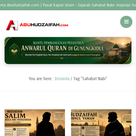
ma AbuHudzaifah.com | Pusat Kajian Islam • Sejarah Sahabat Nabi• Inspirasi S
You are here :
Beranda
/
Tag "Sahabat Nabi"