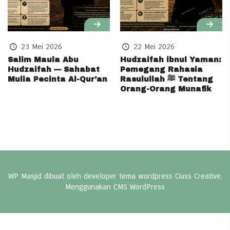
23 Mei 2026
22 Mei 2026
Salim Maula Abu
Hudzaifah ibnul Yaman:
Hudzaifah — Sahabat
Pemegang Rahasia
Mulia Pecinta Al-Qur’an
Rasulullah ﷺ Tentang
Orang-Orang Munafik
WP Masjid dibuat oleh developer
tema wordpress
Ciuss Creative.
Menggunakan CMS
WordPress