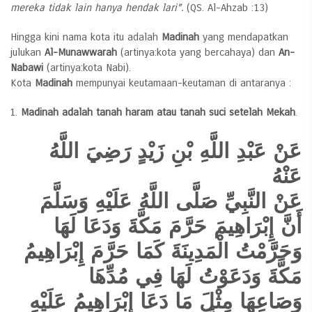
mereka tidak lain hanya hendak lari”.
(QS. Al-Ahzab :13)
Hingga kini nama kota itu adalah
Madinah
yang mendapatkan
julukan
Al-Munawwarah
(artinya:kota yang bercahaya) dan
An-
Nabawi
(artinya:kota Nabi).
Kota
Madinah
mempunyai keutamaan-keutaman di antaranya :
Madinah adalah tanah haram atau tanah suci setelah Mekah
.
عَنْ عَبْدِ اللَّهِ بْنِ زَيْدٍ رَضِيَ اللَّهُ
عَنْهُ
عَنْ النَّبِيِّ صَلَّى اللَّهُ عَلَيْهِ وَسَلَّمَ
أَنَّ إِبْرَاهِيمَ حَرَّمَ مَكَّةَ وَدَعَا لَهَا
وَحَرَّمْتُ الْمَدِينَةَ كَمَا حَرَّمَ إِبْرَاهِيمُ
مَكَّةَ وَدَعَوْتُ لَهَا فِي مُدِّهَا
وَصَاعِهَا مِثْلَ مَا دَعَا إِبْرَاهِيمُ عَلَيْهِ