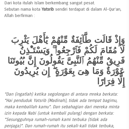
Dari kota itulah Islam berkembang sangat pesat.
Sebutan nama kota
Yatsrib
sendiri terdapat di dalam Al-Qur’an,
Allah berfirman :
وَإِذْ قَالَت طَّآئِفَةٌ مِّنْهُمْ يَٰٓأَهْلَ يَثْرِبَ
لَا مُقَامَ لَكُمْ فَٱرْجِعُوا۟ ۚ وَيَسْتَـْٔذِنُ
فَرِيقٌ مِّنْهُمُ ٱلنَّبِىَّ يَقُولُونَ إِنَّ بُيُوتَنَا
عَوْرَةٌ وَمَا هِىَ بِعَوْرَةٍ ۖ إِن يُرِيدُونَ
إِلَّا فِرَارًا
“Dan (ingatlah) ketika segolongan di antara mreka berkata:
“Hai penduduk Yatsrib (Madinah), tidak ada tempat bagimu,
maka kembalilah kamu”. Dan sebahagian dari mereka minta
izin kepada Nabi (untuk kembali pulang) dengan berkata:
“Sesungguhnya rumah-rumah kami terbuka (tidak ada
penjaga)”. Dan rumah-rumah itu sekali-kali tidak terbuka,