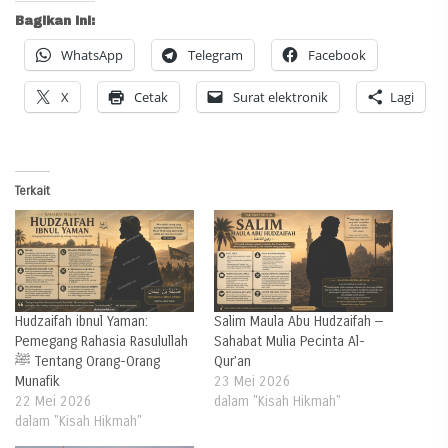
Bagikan ini:
WhatsApp
Telegram
Facebook
X
Cetak
Surat elektronik
Lagi
Terkait
Hudzaifah ibnul Yaman:
Salim Maula Abu Hudzaifah —
Pemegang Rahasia Rasulullah
Sahabat Mulia Pecinta Al-
ﷺ Tentang Orang-Orang
Qur’an
Munafik
23 Mei 2026
22 Mei 2026
dalam "Kisah Hikmah"
dalam "Kisah Hikmah"