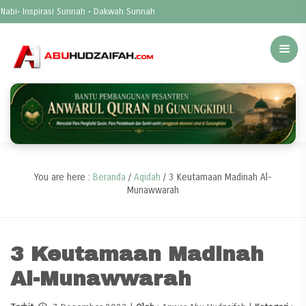
 Inspirasi Sunnah • Dakwah Sunnah
You are here :
Beranda
/
Aqidah
/
3 Keutamaan Madinah Al-
Munawwarah
3 Keutamaan Madinah
Al-Munawwarah