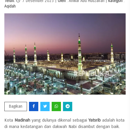
Terbit
7 Desember 2023 |
Oleh
: Anwar Abu Hudzaifah |
Kategori
:
Aqidah
Bagikan
Kota
Madinah
yang dulunya dikenal sebagai
Yatsrib
adalah kota
di mana kedatangan dan dakwah Nabi disambut dengan baik.