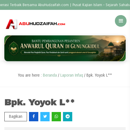
si Terbaik Bersama AbuHudzaifah.com | Pusat Kajian Islam • Sejarah Sahabat 
You are here :
Beranda
/
Laporan Infaq
/
Bpk. Yoyok L**
Bpk. Yoyok L**
Bagikan