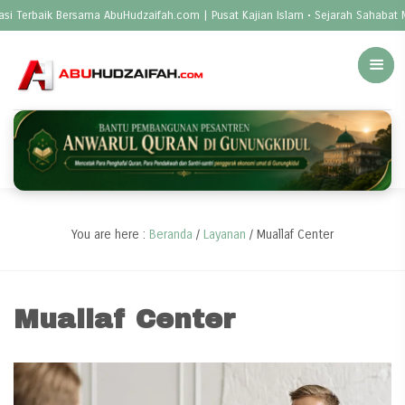
Terbaik Bersama AbuHudzaifah.com | Pusat Kajian Islam • Sejarah Sahabat Nabi
You are here :
Beranda
/
Layanan
/
Muallaf Center
Muallaf Center